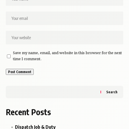
অ্যাক্টিভিটি ৯০ দিনের জন্য রিসেট হয়
অর্থাৎ, প্রতি ৯০ দিনে একবার ১১ টাকা রিচার্জ
করলেই সিম বন্ধ হবে না।
বার্ষিক খরচ কত?
প্রতি ৯০ দিনে রিচার্জ: ₹১১
Save my name, email, and website in this browser for the next
এক বছরে মোট রিচার্জ: ৪ বার
time I comment.
মোট খরচ: ₹৪৪
মাত্র ৪৪ টাকায় পুরো বছর সিম সক্রিয় রাখা
সম্ভব।
Search
কোন সুবিধা পাবেন?
Recent Posts
ইনকামিং কল পাওয়া যাবে
Dispatch Job & Duty