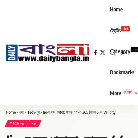
Home
Hot
ট্রেন্ডিং
সমস
Category
Aa
Font
Resizer
Bookmarks
page
More
Home
-
খবর
-
Tech-পুর
-
Jio-র বড় ধামাকা: মাত্র ₹44-এ 365 দিনের SIM Validity
TECH-পুর
খবর