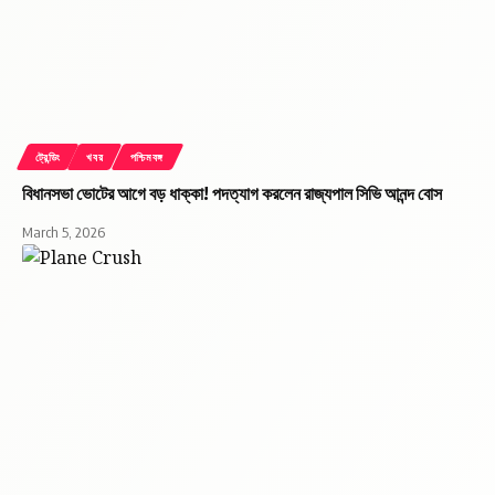
#SIMValidity
#TechUpdate
NASA’s Moon Mission: চাঁদে বিদ্যুৎ উৎপাদনের বড়
পরিকল্পনা NASA-র
ট্রেন্ডিং
খবর
পশ্চিমবঙ্গ
বিধানসভা ভোটের আগে বড় ধাক্কা! পদত্যাগ করলেন রাজ্যপাল সিভি আনন্দ বোস
March 5, 2026