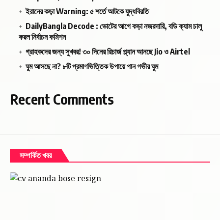
এসএমএস এবং OTP কাজ করবে
ইরানের কড়া Warning: ৫ শর্তে আটকে যুদ্ধবিরতি
ব্যাংকিং ও ভেরিফিকেশন পরিষেবা চালু থাকবে
DailyBangla Decode : ভোটের আগে কড়া নজরদারি, বডি ক্যাম চালু
তবে আউটগোয়িং কল বা ডেটা ব্যবহারের জন্য
করল নির্বাচন কমিশন
আলাদা প্ল্যান লাগবে।
গ্রাহকদের জন্য সুখবর! ৩০ দিনের রিচার্জ প্ল্যান আনছে Jio ও Airtel
ঘুম আসছে না? ৮টি প্রমাণভিত্তিক উপায়ে পান গভীর ঘুম
কার জন্য সবচেয়ে উপযোগী?
সেকেন্ডারি সিম ব্যবহারকারীরা
Recent Comments
যারা কম খরচে নম্বর চালু রাখতে চান
শুধুমাত্র OTP বা ইনকামিং কল প্রয়োজন যাদের
গুরুত্বপূর্ণ সতর্কতা
সম্পর্কিত খবর
৯০ দিন পেরিয়ে গেলে সিম নিষ্ক্রিয় হতে পারে
সময়মতো ১১ টাকার রিচার্জ করতে হবে
#Jio
#RechargePlan
#TelecomNews