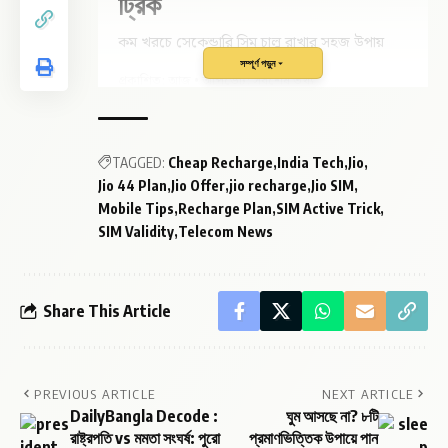
ট্রিক
কম খরচে সেকেন্ডারি সিম চালু রাখার সহজ উপায়
সম্পূর্ণ পড়ুন
প্রকাশিত: আজ • আপডেট: সর্বশেষ তথ্য
বর্তমান সময়ে টেলিকম গ্রাহকদের সবচেয়ে বড়
সমস্যা—রিচার্জ না করলেই সিম বন্ধ হয়ে যায়।
TAGGED:
Cheap Recharge
India Tech
Jio
Jio 44 Plan
Jio Offer
jio recharge
Jio SIM
তবে রিলায়েন্স জিও ব্যবহারকারীদের জন্য
Mobile Tips
Recharge Plan
SIM Active Trick
রয়েছে একটি সস্তা ও কার্যকর উপায়, যার
SIM Validity
Telecom News
মাধ্যমে মাত্র ৪৪ টাকায় পুরো বছর সিম সক্রিয়
রাখা সম্ভব।
Share This Article
কীভাবে ৪৪ টাকায় ১ বছর সিম চালু রাখবেন?
সরাসরি ৪৪ টাকার কোনও বার্ষিক প্ল্যান নেই। তবে
PREVIOUS ARTICLE
NEXT ARTICLE
একটি ছোট কৌশল ব্যবহার করলেই এই সুবিধা
DailyBangla Decode :
ঘুম আসছে না? ৮টি
পাওয়া সম্ভব। মূল বিষয়টি হলো ৯০ দিনের
রাষ্ট্রপতি vs মমতা সংঘর্ষ: পুরো
প্রমাণভিত্তিক উপায়ে পান