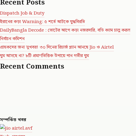
Recent Posts
অটোচালকদের প্রতিদিনের জ্বালানি খরচ এক ধাক্কায় বেড়ে গেল
Dispatch Job & Duty
ইরানের কড়া Warning: ৫ শর্তে আটকে যুদ্ধবিরতি
DailyBangla Decode : ভোটের আগে কড়া নজরদারি, বডি ক্যাম চালু করল
পশ্চিম এশিয়ার যুদ্ধের আবহে কেন বাড়ছে চাপ
নির্বাচন কমিশন
গ্রাহকদের জন্য সুখবর! ৩০ দিনের রিচার্জ প্ল্যান আনছে Jio ও Airtel
পশ্চিম এশিয়ার উত্তপ্ত পরিস্থিতির ফলে আন্তর্জাতিক জ্বালানি সরবরাহের শৃঙ্খলে
ঘুম আসছে না? ৮টি প্রমাণভিত্তিক উপায়ে পান গভীর ঘুম
চাপ তৈরি হয়েছে। তার সরাসরি প্রভাব পড়ছে দেশীয় LPG বাজারেও।
Recent Comments
বাণিজ্যিক জ্বালানির সরবরাহে টান তৈরি হওয়ায় শহরের পরিবহণ খাত এখন
সবচেয়ে বেশি চাপে।
এর প্রভাব শুধু অটোচালকদের মধ্যেই সীমাবদ্ধ নেই। পর্যাপ্ত সিলিন্ডার না থাকায়
হোটেল ও রেস্তরাঁগুলিও সমস্যায় পড়ছে। অনেক জায়গায় পরিষেবা ব্যাহত
হওয়ার আশঙ্কা তৈরি হয়েছে। একই সঙ্গে সাধারণ গ্রাহকদের একাংশের
অভিযোগ, রান্নার গ্যাস বুকিং করেও সময়মতো ডেলিভারি পাওয়া যাচ্ছে না।
সম্পর্কিত খবর
পাম্পে লম্বা লাইন, রোজগারেও টান