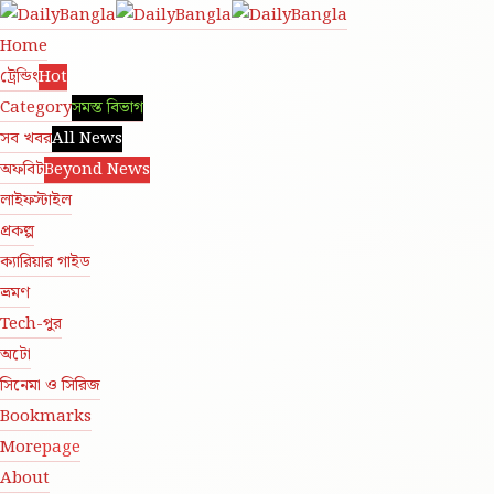
Home
ট্রেন্ডিং
Hot
Category
সমস্ত বিভাগ
সব খবর
All News
অফবিট
Beyond News
লাইফস্টাইল
প্রকল্প
ক্যারিয়ার গাইড
ভ্রমণ
Tech-পুর
অটো
সিনেমা ও সিরিজ
Bookmarks
More
page
About