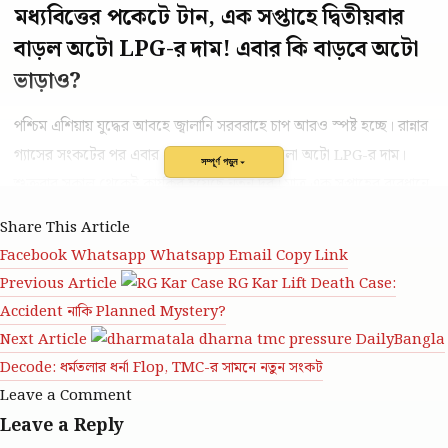
মধ্যবিত্তের পকেটে টান, এক সপ্তাহে দ্বিতীয়বার
বাড়ল অটো LPG-র দাম! এবার কি বাড়বে অটো
ভাড়াও?
পশ্চিম এশিয়ায় যুদ্ধের আবহে জ্বালানি সরবরাহে চাপ আরও স্পষ্ট হচ্ছে। রান্নার
গ্যাসের সংকটের পর এবার এক ধাক্কায় বাড়ানো হলো অটো LPG-র দাম।
সম্পূর্ণ পড়ুন
শুক্রবার সকাল থেকেই কার্যকর হয়েছে নতুন দর। মাত্র এক সপ্তাহের ব্যবধানে
এই নিয়ে দ্বিতীয়বার মূল্যবৃদ্ধি হওয়ায় শহরের পরিবহণ খরচ ঘিরে নতুন উদ্বেগ
Share This Article
তৈরি হয়েছে।
Facebook
Whatsapp
Whatsapp
Email
Copy Link
Previous Article
RG Kar Lift Death Case:
ডেইলি বাংলা ডেস্ক
বিষয়: অটো LPG-র দাম
ফোকাস: জ্বালানি সংকট, অটো ভাড়া, মধ্যবিত্তের চাপ
Accident নাকি Planned Mystery?
Next Article
DailyBangla
অটোচালকদের মতে, অল্প সময়ের ব্যবধানে জ্বালানির খরচ যেভাবে বেড়েছে,
Decode: ধর্মতলার ধর্না Flop, TMC-র সামনে নতুন সংকট
তাতে পুরনো ভাড়ার কাঠামোয় গাড়ি চালানো ক্রমেই কঠিন হয়ে উঠছে। নতুন
Leave a Comment
দাম ঘোষণার পর থেকেই ভাড়া বৃদ্ধির আশঙ্কা আরও জোরালো হয়েছে।
Leave a Reply