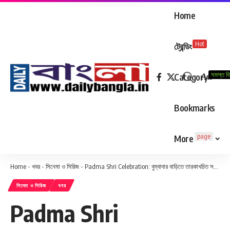
Home
Hot
ট্রেন্ডিং
সমস্ত ব
Aa
Category
Font
Resizer
Bookmarks
page
More
Home
-
খবর
-
সিনেমা ও সিরিজ
-
Padma Shri Celebration: বুম্বাদার বাড়িতে তারকাখচিত সন্ধ্যা, জমকালো আয়োজন
সিনেমা ও সিরিজ
খবর
Padma Shri