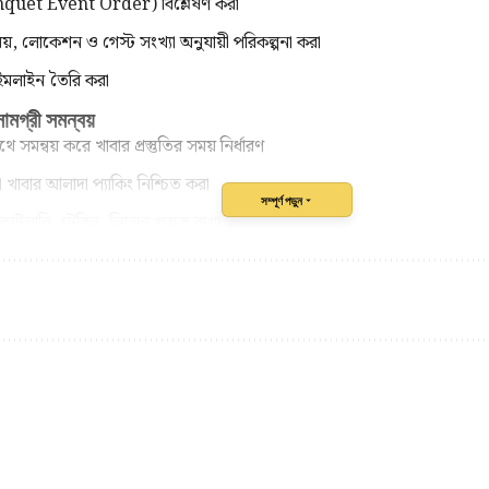
uet Event Order) বিশ্লেষণ করা
য়, লোকেশন ও গেস্ট সংখ্যা অনুযায়ী পরিকল্পনা করা
াইমলাইন তৈরি করা
ামগ্রী সমন্বয়
 সমন্বয় করে খাবার প্রস্তুতির সময় নির্ধারণ
া খাবার আলাদা প্যাকিং নিশ্চিত করা
সম্পূর্ণ পড়ুন
কাটলারি, টেবিল, লিনেন প্রস্তুত রাখা
 চেকিং
োলার আগে সব আইটেম চেক করা
ুযায়ী পরিমাণ ও কোয়ালিটি যাচাই
 সাবধানে হ্যান্ডল করা
 রুট ম্যানেজমেন্ট
ান/ট্রাক ও ড্রাইভার নির্ধারণ
রিকল্পনা করা