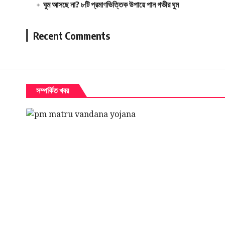
ঘুম আসছে না? ৮টি প্রমাণভিত্তিক উপায়ে পান গভীর ঘুম
লস ও ড্যা
ক্লায়েন্ট সন্তুষ
Recent Comments
বাস্তব উদা
১০০০ জনের 
কোনো আইটে
সম্পর্কিত খবর
সঠিক ডিসপ্