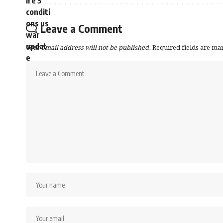
সময়মতো ভে
৫. ভেন্যুর 
Leave a Comment
সাইট সুপার
Your email address will not be published.
Required fields are m
কোনো আইটেম
৬. জরুরি পরি
গেস্ট সংখ্য
খাবার শেষ হ
৭. ডকুমেন্টে
Dispatch 
যাওয়া ও ফ
ড্যামেজ বা 
৮. রিটার্ন
ইভেন্ট শেষ
কাউন্ট ও য