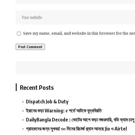
ক্লিনিং ও স
৯. হাইজিন 
খাবারের সঠি
Save my name, email, and website in this browser for the ne
পরিষ্কার ও 
ফুড সেফটি 
প্রয়োজনীয় 
মাল্টিটাস্কিং
ভালো কমি
চাপের মধ্যে
Recent Posts
ডিটেইলসের
Dispatch Job & Duty
পারফরম্যান্
ইরানের কড়া Warning: ৫ শর্তে আটকে যুদ্ধবিরতি
সময়মতো ড
DailyBangla Decode : ভোটের আগে কড়া নজরদারি, বডি ক্যাম চালু ক
অর্ডার একুর
গ্রাহকদের জন্য সুখবর! ৩০ দিনের রিচার্জ প্ল্যান আনছে Jio ও Airtel
খাবারের কোয