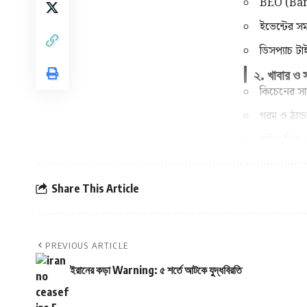
BEO (Banq
ইভেন্টের সম
ডিসপ্যাচ ট
২. খাবার ও স
কিচেনের সাথে
গরম ও ঠান্ড
চাফিং ডিশ, 
৩. লোডিং ও
গাড়িতে ত
Share This Article
চেকলিস্ট অন
ভঙ্গুর জিনিস
PREVIOUS ARTICLE
৪. যানবাহন ও
ডেলিভারি ভ্য
ইরানের কড়া Warning: ৫ শর্তে আটকে যুদ্ধবিরতি
সঠিক রুট প