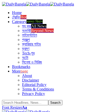
Home
ট্রেন্ডিং
Hot
Category
সমস্ত বিভাগ
সব খবর
All News
অফবিট
Beyond News
লাইফস্টাইল
প্রকল্প
ক্যারিয়ার গাইড
ভ্রমণ
Tech-পুর
অটো
সিনেমা ও সিরিজ
Bookmarks
More
page
About
Disclaimer
Editorial Policy
Terms & Conditions
Privacy Policy
Font Resizer
Aa