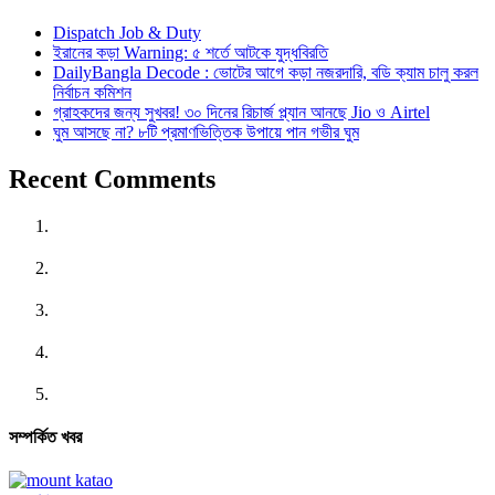
Dispatch Job & Duty
ইরানের কড়া Warning: ৫ শর্তে আটকে যুদ্ধবিরতি
DailyBangla Decode : ভোটের আগে কড়া নজরদারি, বডি ক্যাম চালু করল
নির্বাচন কমিশন
গ্রাহকদের জন্য সুখবর! ৩০ দিনের রিচার্জ প্ল্যান আনছে Jio ও Airtel
ঘুম আসছে না? ৮টি প্রমাণভিত্তিক উপায়ে পান গভীর ঘুম
Recent Comments
সম্পর্কিত খবর