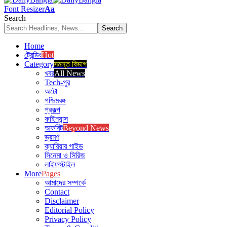
Font Resizer
Aa
Search
Home
ট্রেন্ডিং
Hot
Category
সমস্ত বিভাগ
খবর
All News
Tech-পুর
অটো
পশ্চিমবঙ্গ
প্রকল্প
ফাইন্যান্স
অফবিট
Beyond News
ভ্রমণ
ক্যারিয়ার গাইড
সিনেমা ও সিরিজ
লাইফস্টাইল
More
Pages
আমাদের সম্পর্কে
Contact
Disclaimer
Editorial Policy
Privacy Policy