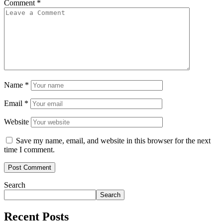
Comment
*
এই ধরনের আচরণ শুধুমাত্র ডিজিটাল সংস্কৃতিরই ক্ষতি করে না, বরং মানসিক স্বাস্থ্য,
আইনগত সঙ্গতি এবং সম্প্রদায়ের বিশ্বাসকে অস্থির করে তোলে। বেশিরভাগ মানুষ জানে
না যে, এমন কনটেন্ট খাওয়া তাদেরও অপরাধের অংশীদার করে তোলে। আইনগতভাবে,
আপনি হয়তো আপলোডকারী না, কিন্তু আপনি এখনও চাহিদা পূরণের মাধ্যমে অপরাধে
অংশ নিচ্ছেন।
Name
*
Email
*
Website
Save my name, email, and website in this browser for the next
time I comment.
Search
Search
Recent Posts