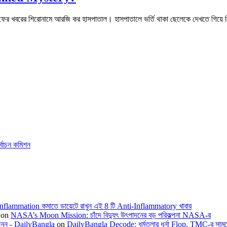
র ফের খবরের শিরোনামে আরজি কর হাসপাতাল। হাসপাতালে ভর্তি থাকা ছেলেকে দেখতে গিয়ে
্বাচন কমিশন
Inflammation কমাতে ডায়েটে রাখুন এই 8 টি Anti-Inflammatory খাবার
on
NASA’s Moon Mission: চাঁদে বিদ্যুৎ উৎপাদনের বড় পরিকল্পনা NASA-র
জানুন - DailyBangla
on
DailyBangla Decode: ধর্মতলার ধর্না Flop, TMC-র সামন