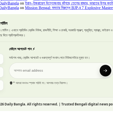
 DailyBangla
on
ইরান–ইজরায়েল উত্তেজনায় কাঁপছে তেলের বাজার, ভারতের উপর কতটা
 DailyBangla
on
Mission Bengal: মমতার বিরুদ্ধে BJP-র 7 Explosive Master
োর্টাল
োর্টাল। এখানে প্রতিদিন ব্রেকিং নিউজ, রাজনীতি, শিক্ষা ও চাকরি, সরকারি প্রকল্প, প্রযুক্তি, স্বাস্থ্য, ভাইরা
ছে দিতে প্রতিশ্রুতিবদ্ধ।
মেইলে আপডেট পান ⚡
সর্বশেষ খবর, ব্রেকিং আপডেট ও গুরুত্বপূর্ণ সংবাদ পেতে নিউজলেটারে যুক্ত হন।
* আমরা কখনও স্প্যাম পাঠাই না। আপনার তথ্য নিরাপদ।
026
Daily Bangla. All rights reserved. | Trusted Bengali digital news po