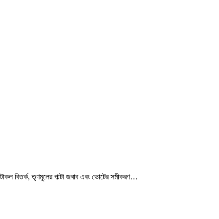
োটোকল বিতর্ক, তৃণমূলের পাল্টা জবাব এবং ভোটের সমীকরণ…