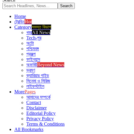
Home
ট্রেন্ডিং
Hot
Category
সমস্ত বিভাগ
খবর
All News
Tech-পুর
অটো
পশ্চিমবঙ্গ
প্রকল্প
ফাইন্যান্স
অফবিট
Beyond News
ভ্রমণ
ক্যারিয়ার গাইড
সিনেমা ও সিরিজ
লাইফস্টাইল
More
Pages
আমাদের সম্পর্কে
Contact
Disclaimer
Editorial Policy
Privacy Policy
Terms & Conditions
All Bookmarks