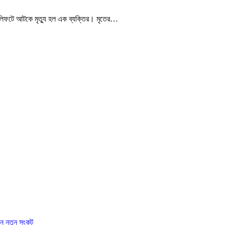
 লিফটে আটকে মৃত্যু হল এক ব্যক্তির। মৃতের…
ে নতুন সংকট