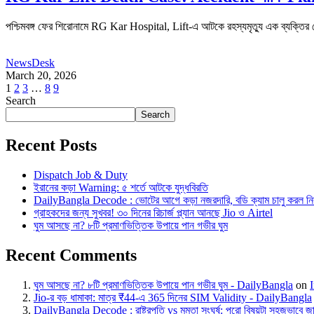
পশ্চিমবঙ্গ ফের শিরোনামে RG Kar Hospital, Lift-এ আটকে রহস্যমৃত্যু এক ব্যক্তি
NewsDesk
March 20, 2026
1
2
3
…
8
9
Search
Search
Recent Posts
Dispatch Job & Duty
ইরানের কড়া Warning: ৫ শর্তে আটকে যুদ্ধবিরতি
DailyBangla Decode : ভোটের আগে কড়া নজরদারি, বডি ক্যাম চালু করল নির
গ্রাহকদের জন্য সুখবর! ৩০ দিনের রিচার্জ প্ল্যান আনছে Jio ও Airtel
ঘুম আসছে না? ৮টি প্রমাণভিত্তিক উপায়ে পান গভীর ঘুম
Recent Comments
ঘুম আসছে না? ৮টি প্রমাণভিত্তিক উপায়ে পান গভীর ঘুম - DailyBangla
on
Jio-র বড় ধামাকা: মাত্র ₹44-এ 365 দিনের SIM Validity - DailyBangla
DailyBangla Decode : রাষ্ট্রপতি vs মমতা সংঘর্ষ: পুরো বিষয়টা সহজভাবে 