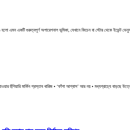
লো এমন একটি গুরুত্বপূর্ণ অপারেশনাল ভূমিকা, যেখানে কিচেন বা স্টোর থেকে ইভেন্ট ভেন্য
য়ার হুঁশিয়ারি মার্কিন প্রস্তাব খারিজ • ‘ফাঁপা আশ্বাস’ আর নয় • মধ্যপ্রাচ্যে বাড়ছে উত