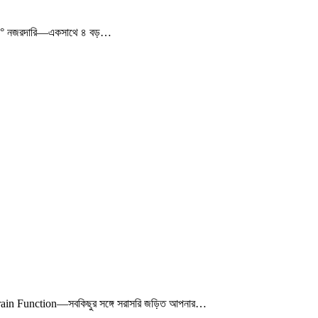
ী, ৩৬০° নজরদারি—একসাথে ৪ বড়…
 Brain Function—সবকিছুর সঙ্গে সরাসরি জড়িত আপনার…