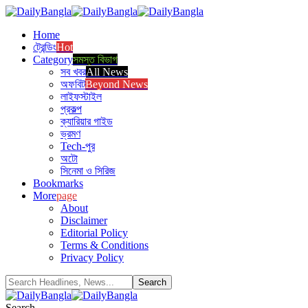
Home
ট্রেন্ডিং
Hot
Category
সমস্ত বিভাগ
সব খবর
All News
অফবিট
Beyond News
লাইফস্টাইল
প্রকল্প
ক্যারিয়ার গাইড
ভ্রমণ
Tech-পুর
অটো
সিনেমা ও সিরিজ
Bookmarks
More
page
About
Disclaimer
Editorial Policy
Terms & Conditions
Privacy Policy
Search