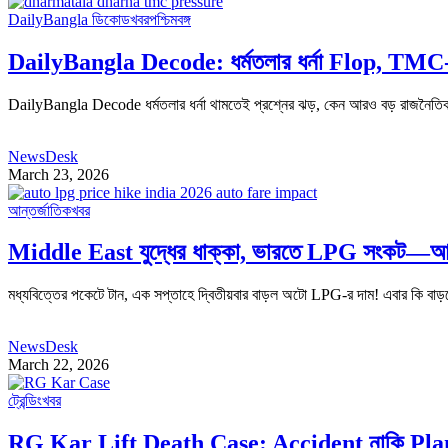
DailyBangla ডিকোড
খবর
পশ্চিমবঙ্গ
DailyBangla Decode: ধর্মতলার ধর্না Flop, TMC-
DailyBangla Decode ধর্মতলার ধর্না থামতেই প্রশ্নের ঝড়, কেন আরও বড় রাজনৈতিক চাপে 
NewsDesk
March 23, 2026
আন্তর্জাতিক
খবর
Middle East যুদ্ধের ধাক্কা, ভারতে LPG সংকট—আবা
মধ্যবিত্তের পকেটে টান, এক সপ্তাহে দ্বিতীয়বার বাড়ল অটো LPG-র দাম! এবার কি 
NewsDesk
March 22, 2026
ট্রেন্ডিং
খবর
RG Kar Lift Death Case: Accident নাকি Pl