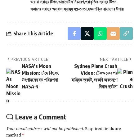
ঘরোয়া স্বাস্থ্য টিপস
ডায়াবেটিস নিয়ন্ত্রণ
প্রাকৃতিক স্বাস্থ্য টিপস
নোট (Important Note)
সকালের স্বাস্থ্য অভ্যাস
স্বাস্থ্য সচেতনতা
হজমশক্তি বাড়ানোর উপায়
কতদিন খেলে ফল বোঝা যায়?
শেষ কথা
Share This Article
স্বাস্থ্য
PREVIOUS ARTICLE
NEXT ARTICLE
NASA’s Moon
প্রতিদিন সকালে খালি পেটে কালোজিরা
Sydney Plane Crash
Mission: চাঁদে বিদ্যুৎ
Video: টেকঅফের পর
জল পান: ডায়াবেটিস নিয়ন্ত্রণ, ওজন
উৎপাদনের বড় পরিকল্পনা
যান্ত্রিক ত্রুটি, জরুরি অবতরণে
কমানো, হজমশক্তি ও ইমিউনিটি—
NASA-র
বিমান দুর্ঘটনা
কীভাবে কাজে দেয়? (নিয়মসহ)
কালোজিরা (Nigella sativa) রান্নার মশলা হলেও
আয়ুর্বেদে বহুদিন ধরে ব্যবহৃত। খালি পেটে কালোজিরা ভেজানো
Leave a Comment
জল—অনেকের মতে—মেটাবলিজম, হজম ও সাধারণ রোগ
প্রতিরোধে সহায়ক হতে পারে। তবে এটি ওষুধের বিকল্প নয়।
Your email address will not be published.
Required fields are
marked
*