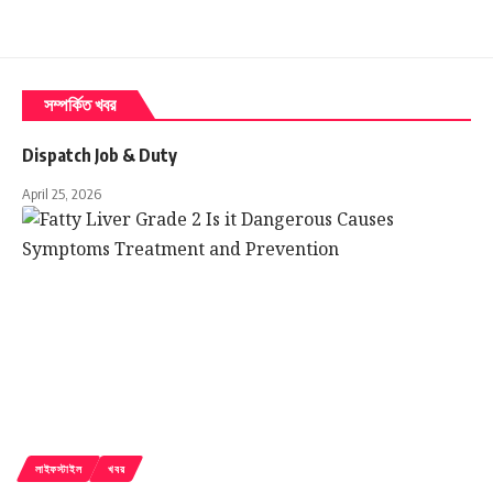
ডায়াবেটিসে
রক্তে শর্করার ওঠানামা স্থিতিশীল রাখতে কিছুটা
সহায়তা করতে পারে। তবে মনে রাখবেন—
এটি ওষুধের বিকল্প
নয়
; ডায়াবেটিস থাকলে ডায়েট, ওষুধ ও চিকিৎসকের নির্দেশই
প্রধান।
সম্পর্কিত খবর
৩) কোলেস্টেরল ও হৃদযন্ত্রের স্বাস্থ্যে সম্ভাব্য সুবিধা
Dispatch Job & Duty
ভুল খাদ্যাভ্যাস, অতিরিক্ত তেল-মশলা ও মানসিক চাপ
April 25, 2026
কোলেস্টেরল বাড়ায়। অনেকের মতে কালোজিরা জল
ক্ষতিকর
কোলেস্টেরল (LDL)
কমাতে সহায়ক হতে পারে। ফলে
হৃদযন্ত্রের ওপর চাপ কমে এবং দীর্ঘমেয়াদে হার্ট-হেলথে সহায়ক
ভূমিকা রাখতে পারে।
৪) হজমশক্তি উন্নতি ও গ্যাস-অম্বলে আরাম
গ্যাস, অম্বল, কোষ্ঠকাঠিন্য বা পেট ফাঁপা—এ ধরনের সমস্যা
থাকলে খালি পেটে কালোজিরা জল পান করলে অনেকেই আরাম
পান। এতে থাকা প্রাকৃতিক ফাইবার ও অ্যান্টিঅক্সিডেন্ট
হজমশক্তি
বাড়াতে এবং অন্ত্র পরিষ্কার রাখতে সহায়তা করতে
লাইফস্টাইল
খবর
পারে। ফলাফল হিসেবে শরীর হালকা লাগে, সারাদিন কর্মক্ষমতা