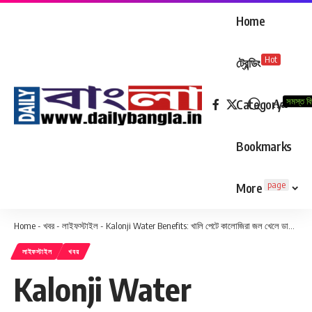
Home
Hot
ট্রেন্ডিং
সমস্ত ব
Aa
Category
Font
Resizer
Bookmarks
page
More
Home
-
খবর
-
লাইফস্টাইল
-
Kalonji Water Benefits: খালি পেটে কালোজিরা জল খেলে ডায়াবেটিস-ওজন-পেটের সমস্যা কমবে?
লাইফস্টাইল
খবর
Kalonji Water