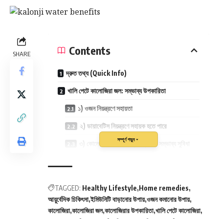
Contents
SHARE
দ্রুত তথ্য (Quick Info)
খালি পেটে কালোজিরা জল: সম্ভাব্য উপকারিতা
১) ওজন নিয়ন্ত্রণে সহায়তা
২) ডায়াবেটিস নিয়ন্ত্রণে সহায়ক হতে পারে
সম্পূর্ণ পড়ুন
৩) কোলেস্টেরল ও হৃদযন্ত্রের স্বাস্থ্যে সম্ভাব্য সুবিধা
৪) হজমশক্তি উন্নতি ও গ্যাস-অম্বলে আরাম
৫) রক্তাল্পতা ও দুর্বলতায় সহায়তা
TAGGED:
Healthy Lifestyle
Home remedies
৬) রোগ প্রতিরোধ ক্ষমতা (ইমিউনিটি) বাড়াতে সহায়ক
আয়ুর্বেদিক চিকিৎসা
ইমিউনিটি বাড়ানোর উপায়
ওজন কমানোর উপায়
কালোজিরা
কালোজিরা জল
কালোজিরার উপকারিতা
খালি পেটে কালোজিরা
কালোজিরা জল বানানোর নিয়ম (Step-by-step)