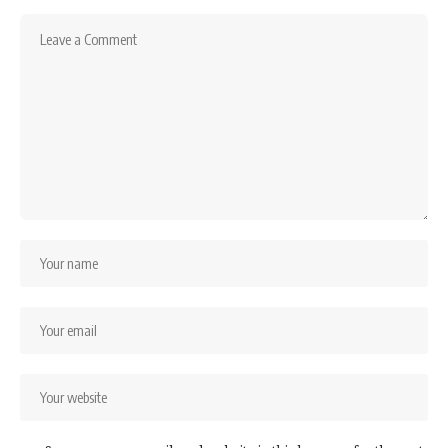
ℹ️
দ্রুত তথ্য (Quick Info)
কী:
রাতে ভিজিয়ে রাখা কালোজিরার জল সকালবেলা
ছেঁকে খালি পেটে পান
পরিমাণ:
১ চা-চামচ কালোজিরা + ১ গ্লাস জল
সময়:
সকালে খালি পেটে; তারপর ১৫–৩০ মিনিট পরে
নাশতা
কারা উপকার পেতে পারেন:
গ্যাস/অম্বল, হালকা হজম
সমস্যা, ওজন নিয়ন্ত্রণে চেষ্টা করছেন—এমন অনেকে
সতর্কতা:
গর্ভাবস্থা, গুরুতর রোগ, বা নিয়মিত ওষুধ
চললে আগে চিকিৎসকের পরামর্শ জরুরি
কালোজিরা শতাব্দীর পর শতাব্দী ধরে ভারতীয় রান্না ও আয়ুর্বেদের
পরিচিত উপাদান। সাধারণত মশলা হিসেবে ব্যবহার হলেও এর
ভেতরের কিছু প্রাকৃতিক যৌগ, অ্যান্টিঅক্সিডেন্ট ও ফাইবারের