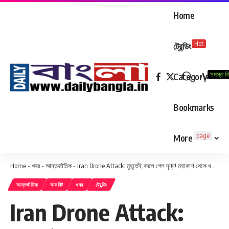
Home
Hot
ট্রেন্ডিং
সমস্ত ব
Aa
Category
Font
Resizer
Bookmarks
page
More
Home
-
খবর
-
আন্তর্জাতিক
-
Iran Drone Attack: মুহূর্তেই বদলে গেল দৃশ্য! মহাকাশ থেকে ধরা পড়ল রাস তানুরার ভয়াবহ চিত্র
আন্তর্জাতিক
অফবিট
খবর
ট্রেন্ডিং
Iran Drone Attack: