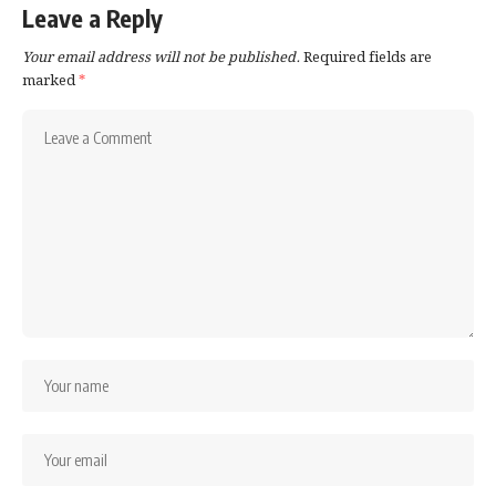
Leave a Reply
সৌদি আরবের অন্যতম গুরুত্বপূর্ণ
এনার্জি ইনফ্রাস্ট্রাকচার
Your email address will not be published.
Required fields are
বিশ্বের বড় তেল
রফতানি কেন্দ্রগুলির
মধ্যে অন্যতম
marked
*
ফটো গ্যালারি (All Photos: AP)
‹
›