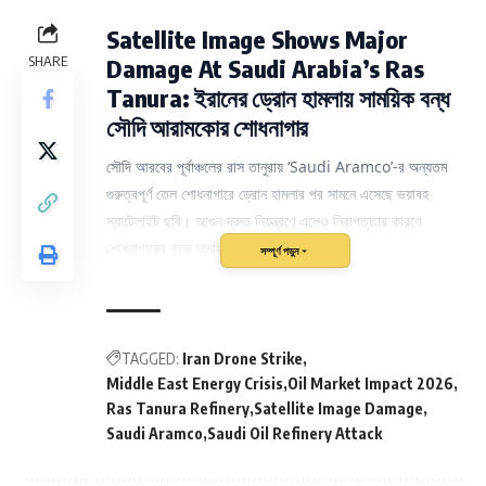
Satellite Image Shows Major
SHARE
Damage At Saudi Arabia’s Ras
Tanura: ইরানের ড্রোন হামলায় সাময়িক বন্ধ
সৌদি আরামকোর শোধনাগার
সৌদি আরবের পূর্বাঞ্চলের রাস তানুরায় ‘Saudi Aramco’-র অন্যতম
গুরুত্বপূর্ণ তেল শোধনাগারে ড্রোন হামলার পর সামনে এসেছে ভয়াবহ
স্যাটেলাইট ছবি। আগুন দ্রুত নিয়ন্ত্রণে এলেও নিরাপত্তার কারণে
শোধনাগারের কাজ সাময়িকভাবে বন্ধ রাখা হয়েছে।
সম্পূর্ণ পড়ুন
International
•
Middle East
•
Energy
•
Iran Drone Attack
সোমবার সৌদি আরবের রাস তানুরায় বিশ্বের অন্যতম বড় তেল উৎপাদক
TAGGED:
Iran Drone Strike
সংস্থা
Saudi Aramco
-র তেল শোধনাগার লক্ষ্য করে ইরানের
Middle East Energy Crisis
Oil Market Impact 2026
ড্রোন হামলার অভিযোগ ওঠে। ঘটনার জেরে শোধনাগারের একাংশে
Ras Tanura Refinery
Satellite Image Damage
Saudi Aramco
Saudi Oil Refinery Attack
আগুন জ্বলে ওঠে এবং পরিস্থিতি সামাল দিতে দ্রুত
রিফাইনারির
কার্যক্রম সাময়িকভাবে বন্ধ
করে দেওয়া হয়। পরে প্রকাশ্যে আসে