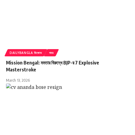
মূল কেন্দ্র এবং ১,৭৩৭টি সাব-সেন্টার রয়েছে।
এছাড়াও ৫৫ জন পরীক্ষার্থী হাসপাতালে বসে পরীক্ষা দিয়েছে
এবং অসুস্থ দুই পরীক্ষার্থীর জন্য বিশেষ ব্যবস্থায় আলাদা
পরীক্ষার আয়োজন করা হয়েছে।
DAILYBANGLA ডিকোড
খবর
Mission Bengal: মমতার বিরুদ্ধে BJP-র 7 Explosive
Masterstroke
March 13, 2026