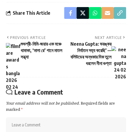
মোট বাতিল ৩১
Share This Article
পর্ষদ সূত্রে খবর, এই ঘটনার পর সংশ্লিষ্ট পরীক্ষার্থীদের
সম্পূর্ণ পরীক্ষা বাতিল করা হয়েছে
। ফলে চলতি বছরে
নকলের কারণে বাতিলের সংখ্যা বেড়ে দাঁড়াল
৩১ জনে
।
জেলা অনুযায়ী ধরা পড়ার ঘটনা—
PREVIOUS ARTICLE
NEXT ARTICLE
শুভশ্রী-মিমি-জয়ার এক মঞ্চে
Neena Gupta: ভয়ঙ্কর
গার্ডেনরিচ: ৪ জন
ধামাকা, ‘মালা রে’ গানে মাতল
নির্যাতন সহ্য করেছি’ —
কোচবিহার: ২ জন
সন্ধ্যা
বলিউডের অন্ধকার দিক তুলে
ধরলেন নীনা গুপ্তা
উত্তর ২৪ পরগনা, পূর্ব মেদিনীপুর, হুগলি, বাঁকুড়া,
বীরভূম ও পশ্চিম বর্ধমান: ১ জন করে
কীভাবে হচ্ছিল নকল?
Leave a Comment
পর্ষদের আধিকারিকদের মতে, পরীক্ষার্থীরা নানা কৌশলে
Your email address will not be published.
Required fields are
মোবাইল লুকিয়ে কেন্দ্রে ঢুকছিল।
marked
*
কেউ শৌচালয়ে ফোন রেখে দিচ্ছিল
কেউ জুতো বা অন্তর্বাসে লুকিয়ে আনছিল