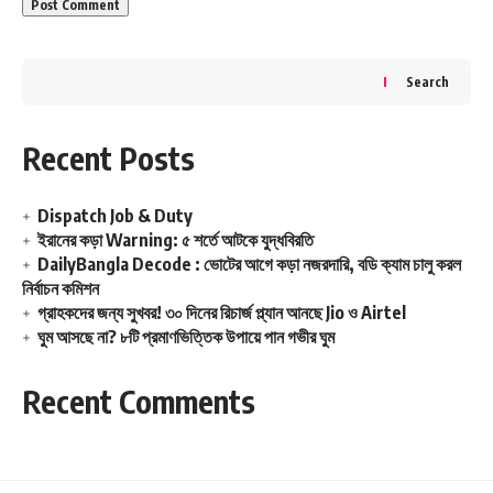
পরীক্ষার সময়
এক গণিত শিক্ষকের বিরুদ্ধে
পরীক্ষার্থীদের সাহায্য করার অভিযোগ
ওঠে। সিসিটিভি
ফুটেজে বিষয়টি ধরা পড়ার পর ওই শিক্ষককে
সাসপেন্ড
Search
করা হয়েছে এবং আইনি পদক্ষেপের কথাও জানিয়েছে
পর্ষদ।
কী কী নিষিদ্ধ?
Recent Posts
পরীক্ষা হলে নিম্নলিখিত ইলেকট্রনিক ডিভাইস সম্পূর্ণ নিষিদ্ধ
Dispatch Job & Duty
—
ইরানের কড়া Warning: ৫ শর্তে আটকে যুদ্ধবিরতি
মোবাইল ফোন
DailyBangla Decode : ভোটের আগে কড়া নজরদারি, বডি ক্যাম চালু করল
নির্বাচন কমিশন
স্মার্টওয়াচ
গ্রাহকদের জন্য সুখবর! ৩০ দিনের রিচার্জ প্ল্যান আনছে Jio ও Airtel
ক্যালকুলেটর
ঘুম আসছে না? ৮টি প্রমাণভিত্তিক উপায়ে পান গভীর ঘুম
ইয়ারবাড বা ব্লুটুথ ডিভাইস
Recent Comments
এ ধরনের কিছু পাওয়া গেলে তা বাজেয়াপ্ত করা হবে এবং
পরীক্ষার্থীর পরীক্ষা বাতিল করা হবে। ইনভিজিলেটরদের
ক্ষেত্রেও একই নির্দেশ জারি করা হয়েছে।