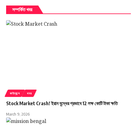
পরীক্ষাকক্ষে শুধুমাত্র—
সম্পর্কিত খবর
অ্যাডমিট কার্ড
রেজিস্ট্রেশন সার্টিফিকেট
কলম
স্বচ্ছ ক্লিপবোর্ড
নিয়ে প্রবেশের অনুমতি রয়েছে। কেন্দ্রের বাইরে ব্যাগ রাখার
জন্য ক্লোকরুমের ব্যবস্থাও করা হয়েছে।
পরীক্ষার সামগ্রিক চিত্র
চলতি বছরে রাজ্যজুড়ে মোট
৯,৭১,৩৪০ জন পরীক্ষার্থী
মাধ্যমিকে বসেছে।
ফাইন্যান্স
খবর
ছেলে: ৪,২৬,৭৩৩
Stock Market Crash! ইরান যুদ্ধের প্রভাবে 12 লক্ষ কোটি টাকা ক্ষতি
মেয়ে: ৫,৪৪,৬০৬
March 9, 2026
তৃতীয় লিঙ্গ: ১ জন
রাজ্যের
২,৬৮২টি কেন্দ্রে
পরীক্ষা চলছে, যার মধ্যে ৯৪৫টি