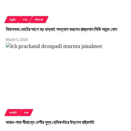
ট্রেন্ডিং
খবর
পশ্চিমবঙ্গ
বিধানসভা ভোটের আগে বড় ধাক্কা! পদত্যাগ করলেন রাজ্যপাল সিভি আনন্দ বোস
March 5, 2026
অফবিট
খবর
ভারত–পাক সীমান্তে দেশীয় যুদ্ধ হেলিকপ্টারে উড়লেন রাষ্ট্রপতি