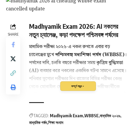
Madhyamik Exam 2026: AI নকলের
নতুন চ্যালেঞ্জ, কড়া পদক্ষেপ পশ্চিমবঙ্গ পর্ষদের
SHARE
মাধ্যমিক পরীক্ষা ২০২৬-এ নকল রুখতে এবার বড়
চ্যালেঞ্জের মুখে
পশ্চিমবঙ্গ মধ্যশিক্ষা পর্ষদ (WBBSE)
।
পর্ষদের দাবি, চলতি বছরে পরীক্ষার সময়
কৃত্রিম বুদ্ধিমত্তা
(AI)
ব্যবহার করে নকলের একাধিক ঘটনা সামনে এসেছে।
শনিবার ভূগোল পরীক্ষার দিন রাজ্যের বিভিন্ন পরীক্ষা কেন্দ্র
থেকে
মোবাইল ফোনসহ মোট ১২ জন পরীক্ষার্থীকে
সম্পূর্ণ পড়ুন
আটক করা হয়
। তদন্তে জানা যায়, ধৃতদের মধ্যে অনেকেই
AI অ্যাপ ব্যবহার করে প্রশ্নের উত্তর খুঁজছিল। এমনকি
একজন পরীক্ষার্থী প্রশ্নপত্রের অংশ AI টুলে ইনপুট করে
TAGGED:
Madhyamik Exam
WBBSE
মাধ্যমিক ২০২৬
সেই উত্তর অন্যদের সঙ্গে ভাগ করে নেওয়ার অভিযোগও
মাধ্যমিক পর্ষদ
শিক্ষা সংবাদ
উঠেছে।