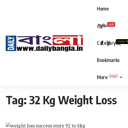
Home
Hot
ট্রেন্ডিং
সমস্ত ব
Category
Bookmarks
page
More
Tag:
32 Kg Weight Loss