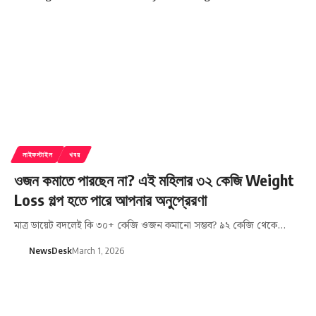
লাইফস্টাইল
খবর
ওজন কমাতে পারছেন না? এই মহিলার ৩২ কেজি Weight
Loss গল্প হতে পারে আপনার অনুপ্রেরণা
মাত্র ডায়েট বদলেই কি ৩০+ কেজি ওজন কমানো সম্ভব? ৯২ কেজি থেকে…
NewsDesk
March 1, 2026