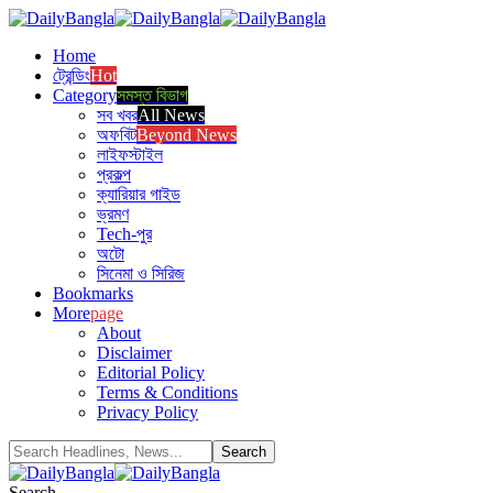
Home
ট্রেন্ডিং
Hot
Category
সমস্ত বিভাগ
সব খবর
All News
অফবিট
Beyond News
লাইফস্টাইল
প্রকল্প
ক্যারিয়ার গাইড
ভ্রমণ
Tech-পুর
অটো
সিনেমা ও সিরিজ
Bookmarks
More
page
About
Disclaimer
Editorial Policy
Terms & Conditions
Privacy Policy
Search