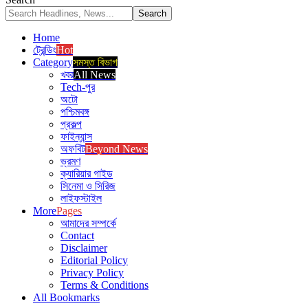
Home
ট্রেন্ডিং
Hot
Category
সমস্ত বিভাগ
খবর
All News
Tech-পুর
অটো
পশ্চিমবঙ্গ
প্রকল্প
ফাইন্যান্স
অফবিট
Beyond News
ভ্রমণ
ক্যারিয়ার গাইড
সিনেমা ও সিরিজ
লাইফস্টাইল
More
Pages
আমাদের সম্পর্কে
Contact
Disclaimer
Editorial Policy
Privacy Policy
Terms & Conditions
All Bookmarks